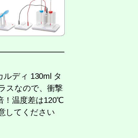
ルディ 130ml タ
化ガラスなので、衝撃
倍！温度差は120℃
意してください