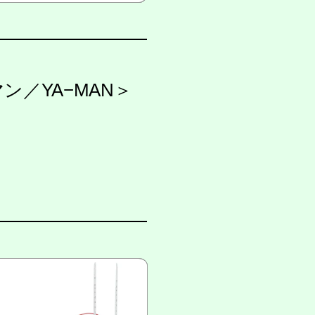
ン／YA−MAN＞
】