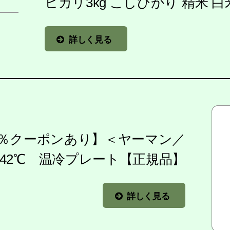
ヒカリ3kg こしひかり 精米 白
詳しく見る
0％クーポンあり】＜ヤーマン／
N＞42℃ 温冷プレート【正規品】
詳しく見る