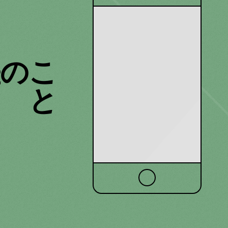
差のこ
と