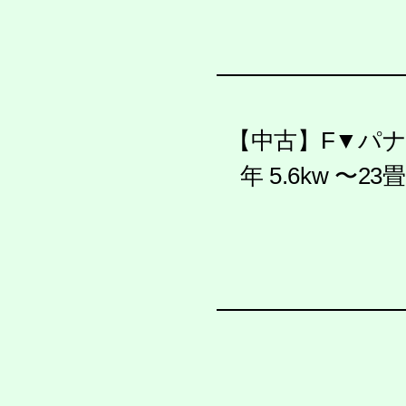
【中古】F▼パナ
年 5.6kw 〜23畳